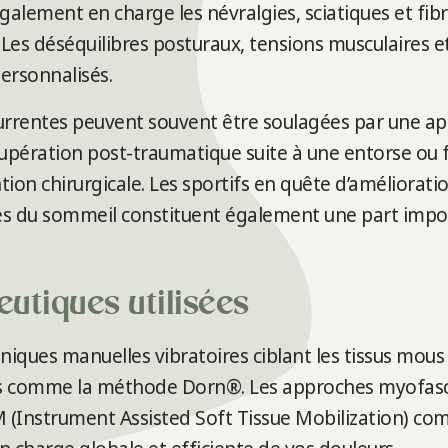
 également en charge les névralgies, sciatiques et f
es déséquilibres posturaux, tensions musculaires et 
ersonnalisés.
urrentes peuvent souvent être soulagées par une ap
pération post-traumatique suite à une entorse ou fr
ion chirurgicale. Les sportifs en quête d’améliorati
es du sommeil constituent également une part impo
utiques utilisées
chniques manuelles vibratoires ciblant les tissus mou
s comme la méthode Dorn®. Les approches myofasci
 (Instrument Assisted Soft Tissue Mobilization) co