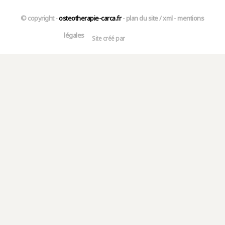
© copyright -
osteotherapie-carca.fr
-
plan du site
/
xml
-
mentions
légales
Site créé par