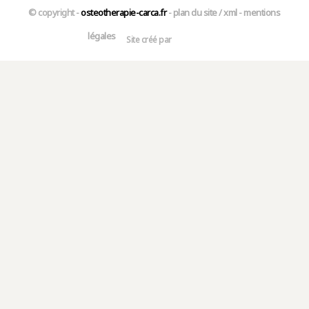
© copyright -
osteotherapie-carca.fr
-
plan du site
/
xml
-
mentions
légales
Site créé par