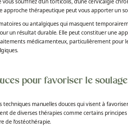
vous souffriez d’un torticolis, d’une cervicalgie chr
tte approche thérapeutique peut vous apporter un so
matoires ou antalgiques qui masquent temporairemen
pour un résultat durable. Elle peut constituer une 
traitements médicamenteux, particulièrement pour l
lgiques.
uces pour favoriser le soulag
s techniques manuelles douces qui visent à favoriser
rent de diverses thérapies comme certains principes
e de l’ostéothérapie.