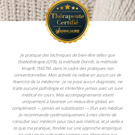
Je pratique des techniques de bien-être telles que
l’ostéothérapie (OTR), la méthode Dorn®, la méthode
Knap®, l’IASTM, dans le cadre des pratiques non
conventionnelles. Mon activité ne relève en aucun cas de
l’exercice de la médecine : je ne pose aucun diagnostic, ne
traite aucune pathologie et n’interfère jamais avec un suivi
médical en cours. Mes accompagnements visent
uniquement à favoriser un mieux-être global, en
complément — jamais en substitution — d’un avis médical.
Je recommande systématiquement à mes clients de
consulter leur médecin pour tout avis médical, et je veille à
ce que ma pratique, fondée sur une approche empirique,
ne soit jamais présentée comme une alternative aux